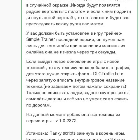
в случайной окраске..Иногда будут появлятся
редкие вертолёты с пилотом и если к ним подойти
,и пнуть ногой вертолёт, то он взлетит и будет вас
преследовать всюду ругая вас матом.
У вас должен быть установлен в игру трейнер-
Simple Trainer последней версии, он нужен нам
лишь для того чтобы при появлении машины из
онлайна она не изчезла через три секунды.
Если выйдет новое обновление игры с новой
техникой , то эту технику легко добавить в трафик,
для этого нужно открыть фаил - DLCTraffic.txt и
через запятую вписать внутриигровое название
техники.(не забываем потом нажать- сохранить)
Только не вписывать лодки,водные скутеры ,яхты,
самолёты,вагоны и всё что не умеет само ездить
по дорогам.
На данный момент добавлена вся техника из
версии игры - v 1.0.2372
Установка: Папку scripts закинуть в корень игры.
Если у вас уже там есть такая папка , то 3 фала