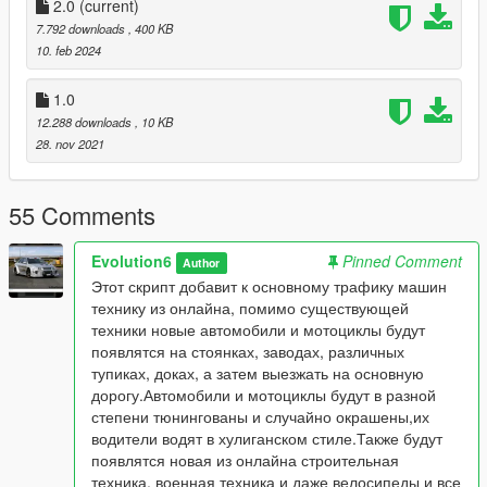
you already have such a folder there , then throw the 3 files
2.0
(current)
that lie in it into your folder
7.792 downloads
, 400 KB
scripts.
10. feb 2024
To make it all work for you, download the files from the search
1.0
ScriptHookVDotNet.asi
12.288 downloads
, 10 KB
ScriptHookVDotNet2.dll
28. nov 2021
ScriptHookVDotNet2.xml
and drop them into the root folder of the game.
Changes in version 2.0 : New cars are registered before the
55 Comments
game version v 1.0.30951.68
Evolution6
Pinned Comment
Author
Этот скрипт добавит к основному трафику машин
технику из онлайна, помимо существующей
техники новые автомобили и мотоциклы будут
появлятся на стоянках, заводах, различных
тупиках, доках, а затем выезжать на основную
дорогу.Автомобили и мотоциклы будут в разной
степени тюнингованы и случайно окрашены,их
водители водят в хулиганском стиле.Также будут
появлятся новая из онлайна строительная
техника, военная техника и даже велосипеды и все