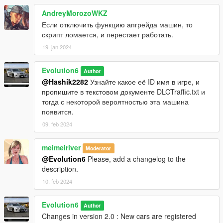
AndreyMorozoWKZ
Если отключить функцию апгрейда машин, то
скрипт ломается, и перестает работать.
19. jan 2024
Evolution6
Author
@Hashik2282
Узнайте какое её ID имя в игре, и
пропишите в текстовом документе DLCTraffic.txt и
тогда с некоторой вероятностью эта машина
появится.
09. feb 2024
meimeiriver
Moderator
@Evolution6
Please, add a changelog to the
description.
10. feb 2024
Evolution6
Author
Changes in version 2.0 : New cars are registered