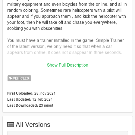
military equipment and even bicycles from the online, and all in
random coloring..Sometimes rare helicopters with a pilot will
appear and if you approach them , and kick the helicopter with
your foot, then he will take off and chase you everywhere,
scolding you with obscenities.
You must have a trainer installed in the game- Simple Trainer
of the latest version, we only need it so that when a car
appears from online, it does not disappear in three seconds.
If a new update of the game with a new technique is released,
Show Full Description
then it is easy to add this technique to the traffic, for this you
need to open the file - DLCTraffic.txt and enter the in-game
VEHICLES
name of the technique separated by a comma.(don't forget to
click save later) Just do not enter boats, water scooters,
28. nov 2021
First Uploaded:
yachts, planes, wagons and everything that does not know how
12. feb 2024
Last Updated:
to drive itself on the roads.
23 minut
Last Downloaded:
At the moment, all the cars from the game version - v
1.0.30951.68 has been added.
All Versions
Installation: Drop the scripts folder into the root of the game. If