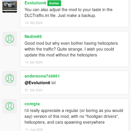
Evolution6
Author
You can also adjust the mod to your taste in the
DLCTraffic.ini file. Just make a backup.
14. feb 2024
Nedim95
Good mod but why even bother having helicopters
within the traffic? Quite strange. I wish you could
update this mod without the helicopters
14. feb 2024
andersona7x6661
@Evolution6
lol
21. feb 2024
coregta
i'd really appreciate a regular (or boring as you would
say) version of this mod, with no "hooligan drivers",
helicopters, and cars spawning everywhere
11. maj 2024