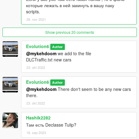
которые лежать в ней закинуть в вашу паку
scripts.
28. nov 2021
Show previous 20 comments
Evolution6
Author
@mykehdoom
we add to the file
DLCTraffic.txt new cars
23. okt 2022
Evolution6
Author
@mykehdoom
There don't seem to be any new cars
there.
23. okt 2022
Hashik2282
Там есть Declasse Tulip?
16. sep 2023