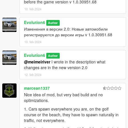
before the game version v 1.0.30951.68
10. feb 2024
Evolution6
Author
Изменения в версии 2.0: Новые автомобили
регистрируются до версии игры v 1.0.30951.68
10. feb 2024
Evolution6
Author
@meimeiriver
I wrote in the description what
changes are in the new version 2.0
12. feb 2024
marcean1337
Nice idea of mod, but very bad build and no
optimizations.
1. Cars spawn everywhere you are, on the golf
course or the beach, they have to spawn naturally in
traffic, not everywhere.