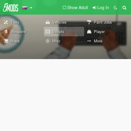
Show Adult
Log In
Tools
Vehicles
Paint Jobs
Weapons
Scripts
Player
Maps
Misc
More