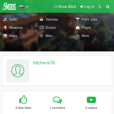
Show Adult
Log In
Tools
Vehicles
Paint Jobs
Weapons
Scripts
Player
Maps
Misc
More
hitchens76
0 files liked
1 comment
0 videos