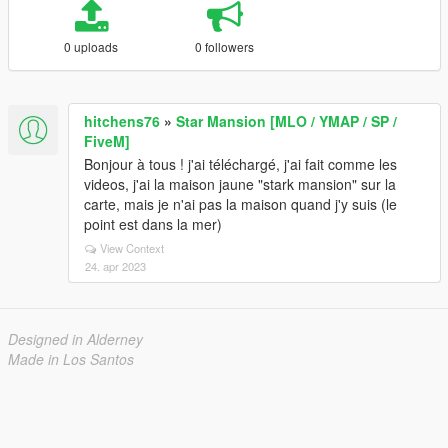
0 uploads
0 followers
hitchens76
»
Star Mansion [MLO / YMAP / SP /
FiveM]
Bonjour à tous ! j'ai téléchargé, j'ai fait comme les
videos, j'ai la maison jaune "stark mansion" sur la
carte, mais je n'ai pas la maison quand j'y suis (le
point est dans la mer)
View Context
24. apr 2023
Designed in Alderney
Made in Los Santos