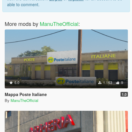
able to comment.
More mods by
ManuTheOfficial
:
5.0
1.163
9
Mappa Poste Italiane
1.0
By
ManuTheOfficial