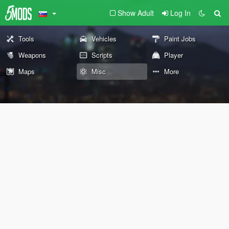
Show Adult
Log In
Tools
Vehicles
Paint Jobs
Weapons
Scripts
Player
Maps
Misc
More