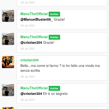
28. jan 2021
ManuTheOfficial
Author
@ManuelBuster06_
Grazie!
28. jan 2021
ManuTheOfficial
Author
@cristian304
Grazie!
28. jan 2021
cristian304
Bella...ma come si fanno ? io ho fatto una mods ma
senza scritta
28. jan 2021
ManuTheOfficial
Author
@cristian304
Eh è un segreto
28. jan 2021