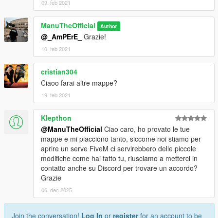
09. feb 2021
ManuTheOfficial
Author
@_AmPErE_
Grazie!
10. feb 2021
cristian304
Ciaoo farai altre mappe?
19. feb 2021
Klepthon
@ManuTheOfficial
Ciao caro, ho provato le tue
mappe e mi piacciono tanto, siccome noi stiamo per
aprire un serve FiveM ci servirebbero delle piccole
modifiche come hai fatto tu, riusciamo a metterci in
contatto anche su Discord per trovare un accordo?
Grazie
06. dec 2025
Join the conversation!
Log In
or
register
for an account to be