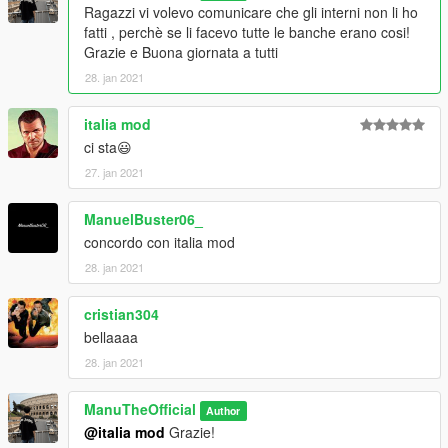
Ragazzi vi volevo comunicare che gli interni non li ho
fatti , perchè se li facevo tutte le banche erano cosi!
Grazie e Buona giornata a tutti
28. jan 2021
italia mod
ci sta😃
27. jan 2021
ManuelBuster06_
concordo con italia mod
28. jan 2021
cristian304
bellaaaa
28. jan 2021
ManuTheOfficial
Author
@italia mod
Grazie!