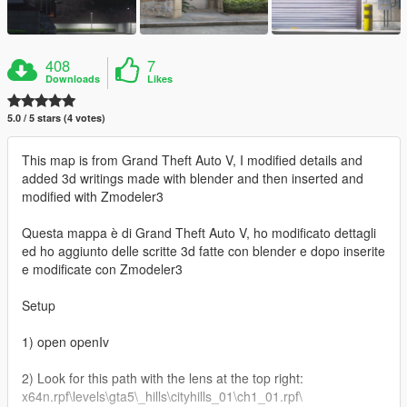
408
7
Downloads
Likes
5.0 / 5 stars (4 votes)
This map is from Grand Theft Auto V, I modified details and
added 3d writings made with blender and then inserted and
modified with Zmodeler3
Questa mappa è di Grand Theft Auto V, ho modificato dettagli
ed ho aggiunto delle scritte 3d fatte con blender e dopo inserite
e modificate con Zmodeler3
Setup
1) open openIv
2) Look for this path with the lens at the top right:
x64n.rpf\levels\gta5\_hills\cityhills_01\ch1_01.rpf\