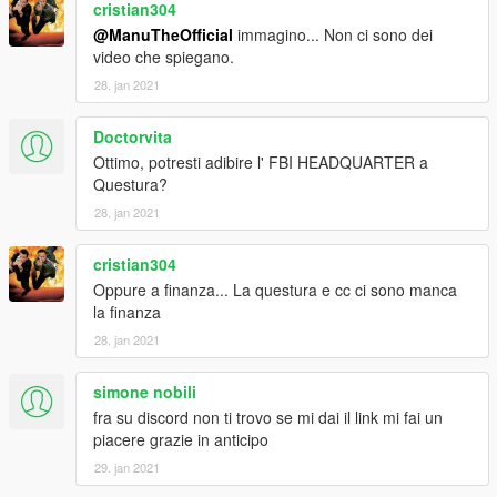
cristian304
@ManuTheOfficial
immagino... Non ci sono dei
video che spiegano.
28. jan 2021
Doctorvita
Ottimo, potresti adibire l' FBI HEADQUARTER a
Questura?
28. jan 2021
cristian304
Oppure a finanza... La questura e cc ci sono manca
la finanza
28. jan 2021
simone nobili
fra su discord non ti trovo se mi dai il link mi fai un
piacere grazie in anticipo
29. jan 2021