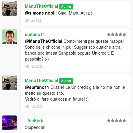
ManuTheOfficial
Author
@simone nobili
Ciao, Manu.#3125
29. jan 2021
stefano11
@ManuTheOfficial
Complimenti per queste mappe!
Sono delle chicche in più! Suggerisco qualche altra
banca tipo Intesa Sanpaolo oppure Unicredit. E'
possibile? ;-)
05. feb 2021
ManuTheOfficial
Author
@stefano11
Grazie! Le Unicredit già le ho ma non le
metto su questo sito.
Vedrò di fare qualcosa in futuro! :)
05. feb 2021
_AmPErE_
Stupenda!!