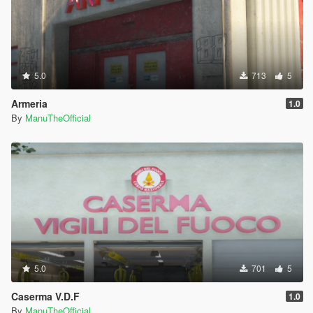
5.0
713
5
Armeria
1.0
By
ManuTheOfficial
5.0
701
5
Caserma V.D.F
1.0
By
ManuTheOfficial