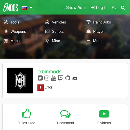
Show Adult
Log In
Tools
Vehicles
Paint Jobs
Weapons
Scripts
Player
Maps
Misc
More
rxbinmods
0 files liked
1 comment
0 videos