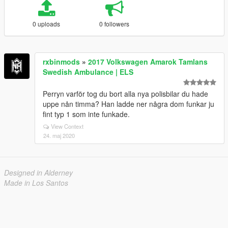
0 uploads
0 followers
rxbinmods
»
2017 Volkswagen Amarok Tamlans
Swedish Ambulance | ELS
Perryn varför tog du bort alla nya polisbilar du hade
uppe nån timma? Han ladde ner några dom funkar ju
fint typ 1 som inte funkade.
View Context
24. maj 2020
Designed in Alderney
Made in Los Santos