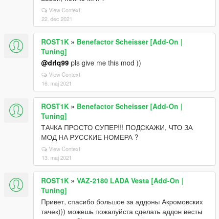
View Context
22. dec 2021
ROST1K
»
Benefactor Scheisser [Add-On |
Tuning]
@drlq99
pls give me this mod ))
View Context
16. maj 2021
ROST1K
»
Benefactor Scheisser [Add-On |
Tuning]
ТАЧКА ПРОСТО СУПЕР!!! ПОДСКАЖИ, ЧТО ЗА
МОД НА РУССКИЕ НОМЕРА ?
View Context
13. maj 2021
ROST1K
»
VAZ-2180 LADA Vesta [Add-On |
Tuning]
Привет, спасибо большое за аддоны Акромовских
тачек))) можешь пожалуйста сделать аддон весты