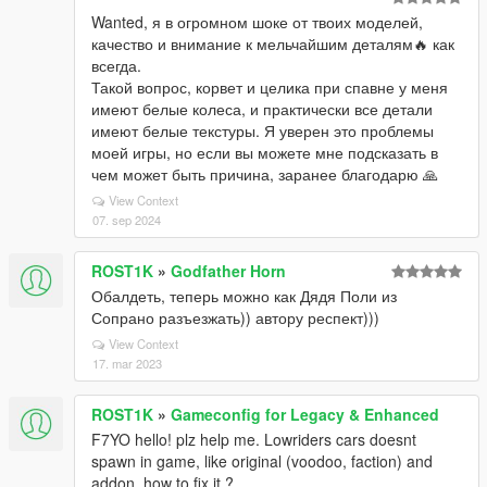
Wanted, я в огромном шоке от твоих моделей,
качество и внимание к мельчайшим деталям🔥 как
всегда.
Такой вопрос, корвет и целика при спавне у меня
имеют белые колеса, и практически все детали
имеют белые текстуры. Я уверен это проблемы
моей игры, но если вы можете мне подсказать в
чем может быть причина, заранее благодарю 🙏
View Context
07. sep 2024
ROST1K
»
Godfather Horn
Обалдеть, теперь можно как Дядя Поли из
Сопрано разъезжать)) автору респект)))
View Context
17. mar 2023
ROST1K
»
Gameconfig for Legacy & Enhanced
F7YO hello! plz help me. Lowriders cars doesnt
spawn in game, like original (voodoo, faction) and
addon, how to fix it ?