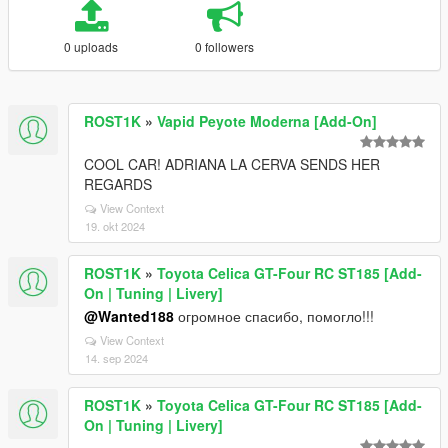
0 uploads
0 followers
ROST1K
»
Vapid Peyote Moderna [Add-On]
COOL CAR! ADRIANA LA CERVA SENDS HER
REGARDS
View Context
19. okt 2024
ROST1K
»
Toyota Celica GT-Four RC ST185 [Add-
On | Tuning | Livery]
@Wanted188
огромное спасибо, помогло!!!
View Context
14. sep 2024
ROST1K
»
Toyota Celica GT-Four RC ST185 [Add-
On | Tuning | Livery]