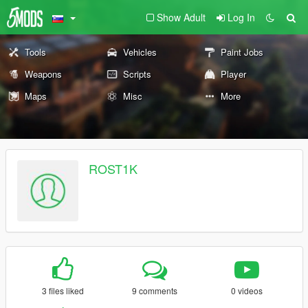
Show Adult
Log In
Tools
Vehicles
Paint Jobs
Weapons
Scripts
Player
Maps
Misc
More
ROST1K
3 files liked
9 comments
0 videos