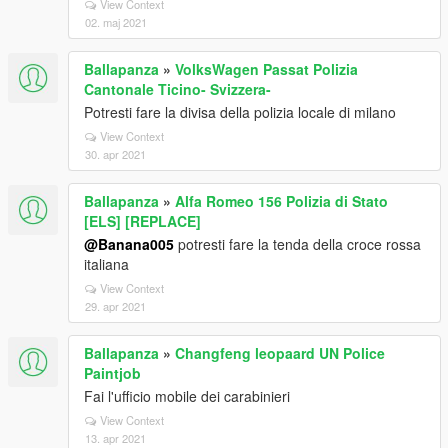
View Context
02. maj 2021
Ballapanza
»
VolksWagen Passat Polizia
Cantonale Ticino- Svizzera-
Potresti fare la divisa della polizia locale di milano
View Context
30. apr 2021
Ballapanza
»
Alfa Romeo 156 Polizia di Stato
[ELS] [REPLACE]
@Banana005
potresti fare la tenda della croce rossa
italiana
View Context
29. apr 2021
Ballapanza
»
Changfeng leopaard UN Police
Paintjob
Fai l'ufficio mobile dei carabinieri
View Context
13. apr 2021