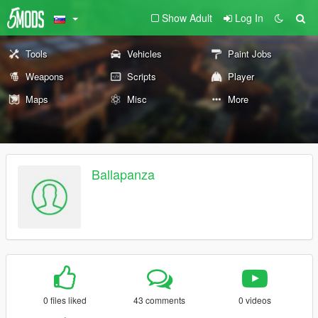
Show Adult
Log In
Tools
Vehicles
Paint Jobs
Weapons
Scripts
Player
Maps
Misc
More
Ballapanza
0 files liked
43 comments
0 videos