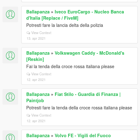
Ballapanza
»
Iveco EuroCargo - Nucleo Banca
d'Italia [Replace / FiveM]
Potresti fare la lancia delta della polizia
View Context
13. apr 2021
Ballapanza
»
Volkswagen Caddy - McDonald's
[Reskin]
Fai la tenda della croce rossa italiana please
View Context
12. apr 2021
Ballapanza
»
Fiat Stilo - Guardia di Finanza |
Paintjob
Potresti fare la tenda della croce rossa italiana please
View Context
12. apr 2021
Ballapanza
»
Volvo FE - Vigili del Fuoco