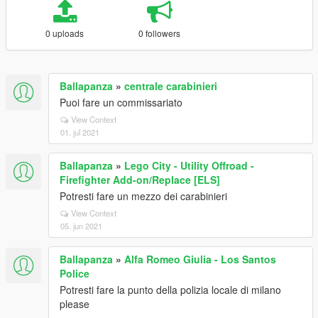
0 uploads
0 followers
Ballapanza
»
centrale carabinieri
Puoi fare un commissariato
View Context
01. jul 2021
Ballapanza
»
Lego City - Utility Offroad -
Firefighter Add-on/Replace [ELS]
Potresti fare un mezzo dei carabinieri
View Context
05. jun 2021
Ballapanza
»
Alfa Romeo Giulia - Los Santos
Police
Potresti fare la punto della polizia locale di milano
please