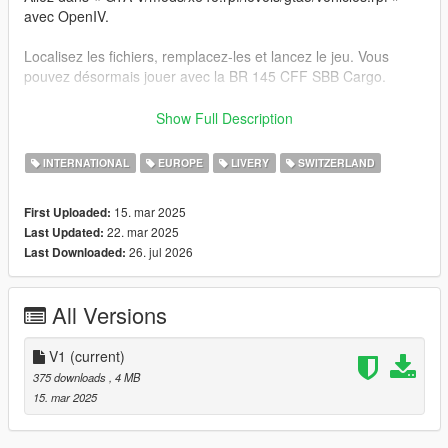
avec OpenIV.
Localisez les fichiers, remplacez-les et lancez le jeu. Vous
pouvez désormais jouer avec la BR 145 CFF SBB Cargo.
EN : CFF SBB FFS Cargo texture for the Bombardier Traxx BR
Show Full Description
145 by MrGTAmodsgerman (link at the end of the description)
INTERNATIONAL
EUROPE
LIVERY
SWITZERLAND
I have only provided the ytd files, so you need the yft files from
the original mod
15. mar 2025
First Uploaded:
22. mar 2025
Last Updated:
Installation :
26. jul 2026
Last Downloaded:
Make sure to have a back up of your files
All Versions
Got to "GTA V/mods/x64e.rpf/levels/gta5/vehicles.rpf" with
OpenIV
V1
(current)
Locate the files and replace them and start the game and now
375 downloads
, 4 MB
you can play with the BR 145 CFF SBB Cargo
15. mar 2025
Original : https://www.gta5-mods.com/vehicles/german-railcar-