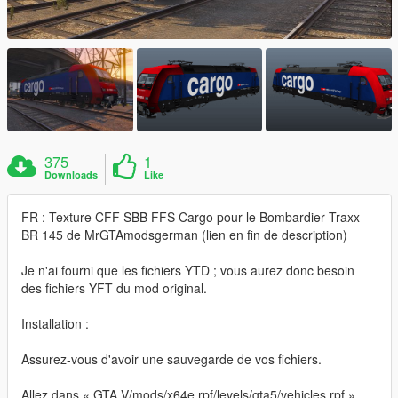
375
1
Downloads
Like
FR : Texture CFF SBB FFS Cargo pour le Bombardier Traxx
BR 145 de MrGTAmodsgerman (lien en fin de description)
Je n'ai fourni que les fichiers YTD ; vous aurez donc besoin
des fichiers YFT du mod original.
Installation :
Assurez-vous d'avoir une sauvegarde de vos fichiers.
Allez dans « GTA V/mods/x64e.rpf/levels/gta5/vehicles.rpf »