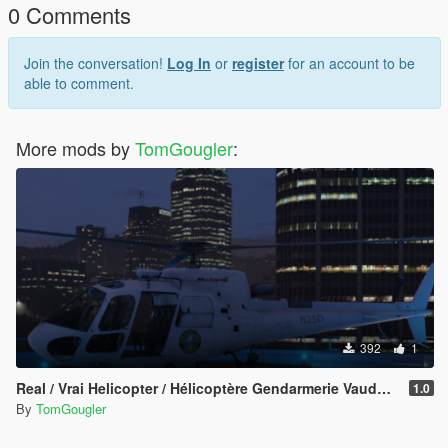
bombadier-traxx-db-br-145-train-mod-enterable
0 Comments
Join the conversation!
Log In
or
register
for an account to be
able to comment.
More mods by
TomGougler
:
392
1
Real / Vrai Helicopter / Hélicoptère Gendarmerie Vaudoise Swiss / Suisse AS-350 Skin
1.0
By
TomGougler