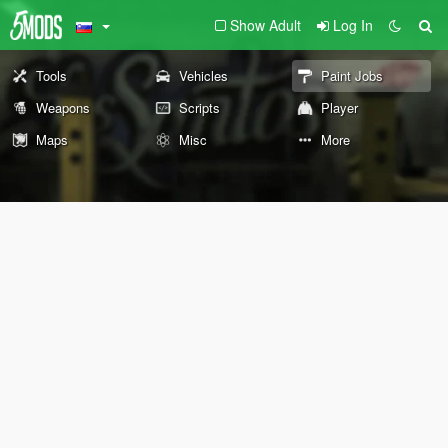
Show Adult
Log In
Tools
Vehicles
Paint Jobs
Weapons
Scripts
Player
Maps
Misc
More