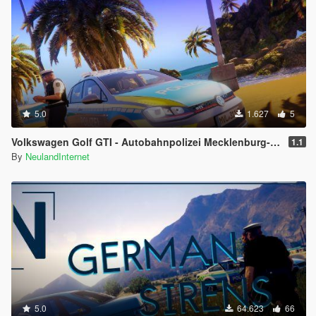
5.0
1.627
5
Volkswagen Golf GTI - Autobahnpolizei Mecklenburg-Vorpommern \\ German Police [PAINTJOB]
1.1
By
NeulandInternet
5.0
64.623
66