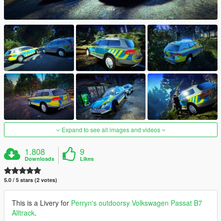
Expand to see all images and videos
1.808
9
Downloads
Likes
5.0 / 5 stars (2 votes)
This is a Livery for
Perryn's outdoorsy Volkswagen Passat B7
Alltrack
.