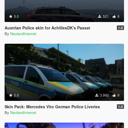
5.0
521
9
Austrian Police skin for AchillesDK's Passat
1.0
By
NeulandInternet
5.0
3.992
9
Skin Pack: Mercedes Vito German Police Liveries
1.0
By
NeulandInternet