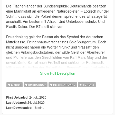
Die Flächenländer der Bundesrepublik Deutschlands besitzen
eine Mannigfalt an entlegenen Naturgebieten – Logisch nur der
Schritt, dass sich die Polizei dementsprechendes Einsatzgerät
anschafft. Am besten mit Allrad. Und Unterbodenschutz. Und
Plastik-Dekor. Der B7 stellt sich vor.
Dekadenlang galt der Passat als das Symbol der deutschen
Mittelklasse, Reihenhausverschanztes Spießbürgertum. Doch
nicht umsonst haben die Wörter "Punk" und "Passat" den
gleichen Anfangsbuchstaben, der wilde Geist der Abenteurer
und Pioniere aus den Geschichten von Karl Marx May und der
unverblümte Schrei nach Freiheit und schlechter Rockmusik
füllt auch die Hallen der Polizeilichen-Beschaffungsbürokratie in
ausgefallenen Dirty Notes.
Show Full Description
Bald ist die Nacht von Halloween - dem Feiertag, der dem 500.
LIVERY
EMERGENCY
INTERNATIONAL
EUROPE
Jahrestag des schwarzen Bürgerrechtlers Martin Luther
gedenkt und an den Erfinder des Buchdrucks aus der gleichen
24. okt 2020
First Uploaded:
Epoche Karl-Theodor zu Guttenberg erinnert. Wunderbar
24. okt 2020
Last Updated:
passend! Denn die Schwarzen machen im Bundestag
18 minut
Last Downloaded:
heutzutage einen großen Teil aus.