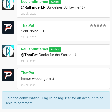
NeulandInternet
Swedish Police wide angle mirror on the passenger side
Author
Standby W1 Lightbar
@RalFingerLP
Du kleiner Schlawiner 8)
Standby L88 Circle leds
24. okt 2020
Abicon Cabinet in the trunk
Standby Carat
ThatPat
Standby H1 Button
Sehr Noice! ;D
Standby Grill Siren
Grill high beam lights
24. okt 2020
Installation -> Readme/Anleitung
NeulandInternet
Author
Danke fürs Runterladen!
@ThatPat
Danke für die Sterne *U*
24. okt 2020
From TTC with love
Neuland
ThatPat
Immer wieder gern ;)
25. okt 2020
Join the conversation!
Log In
or
register
for an account to be
able to comment.