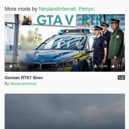
More mods by
NeulandInternet, Perryn
:
5.0
3.549
17
German RTK7 Siren
1.2
By
NeulandInternet