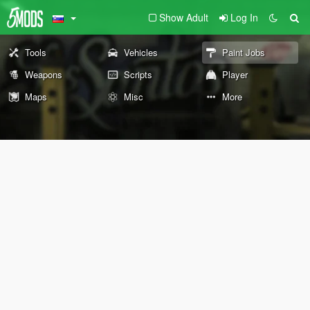
Show Adult
Log In
Tools
Vehicles
Paint Jobs
Weapons
Scripts
Player
Maps
Misc
More