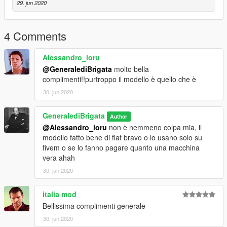
29. jun 2020
4 Comments
Alessandro_loru
@GeneralediBrigata
molto bella
complimenti!!purtroppo il modello è quello che è
30. jun 2020
GeneralediBrigata
Author
@Alessandro_loru
non è nemmeno colpa mia, il
modello fatto bene di fiat bravo o lo usano solo su
fivem o se lo fanno pagare quanto una macchina
vera ahah
30. jun 2020
italia mod
Bellissima complimenti generale
30. jun 2020