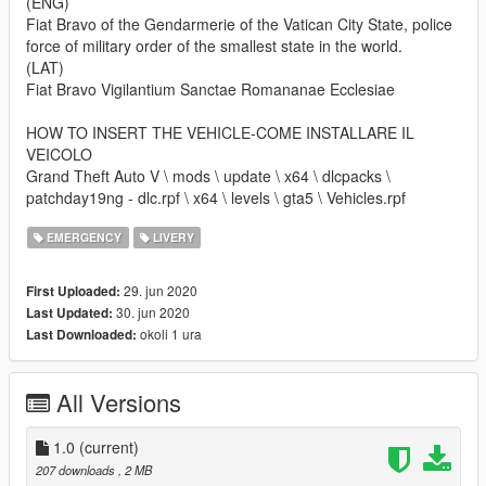
(ENG)
Fiat Bravo of the Gendarmerie of the Vatican City State, police
force of military order of the smallest state in the world.
(LAT)
Fiat Bravo Vigilantium Sanctae Romananae Ecclesiae
HOW TO INSERT THE VEHICLE-COME INSTALLARE IL
VEICOLO
Grand Theft Auto V \ mods \ update \ x64 \ dlcpacks \
patchday19ng - dlc.rpf \ x64 \ levels \ gta5 \ Vehicles.rpf
EMERGENCY
LIVERY
29. jun 2020
First Uploaded:
30. jun 2020
Last Updated:
okoli 1 ura
Last Downloaded:
All Versions
1.0
(current)
207 downloads
, 2 MB