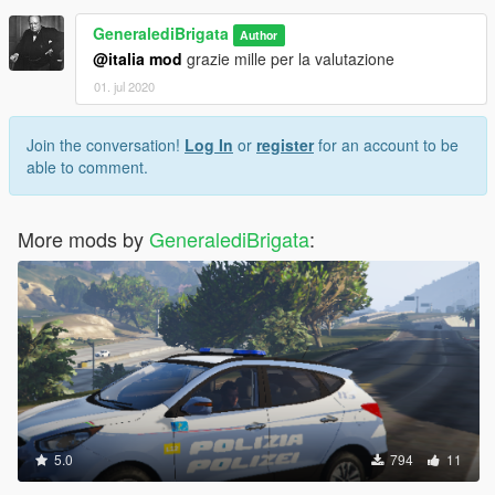
GeneralediBrigata
Author
@italia mod
grazie mille per la valutazione
01. jul 2020
Join the conversation!
Log In
or
register
for an account to be
able to comment.
More mods by
GeneralediBrigata
:
5.0
794
11