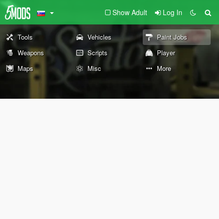
Show Adult
Log In
Tools
Vehicles
Paint Jobs
Weapons
Scripts
Player
Maps
Misc
More