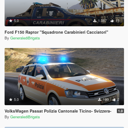
5.0
1.087
15
Ford F150 Raptor "Squadrone Carabinieri Cacciatori"
By
GeneralediBrigata
5.0
199
2
VolksWagen Passat Polizia Cantonale Ticino- Svizzera-
1.0
By
GeneralediBrigata